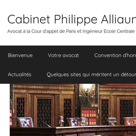
Aller
au
Cabinet Philippe Allia
contenu
Avocat à la Cour d'appel de Paris et Ingénieur Ecole Centrale
Bienvenue
Votre avocat
Convention d’hon
Actualités
Quelques sites qui méritent un détou