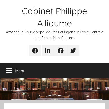
Aller
Cabinet Philippe
au
contenu
Alliaume
Avocat à la Cour d'appel de Paris et Ingénieur Ecole Centrale
des Arts et Manufactures
Urgences
Linkedin
Facebook
Twitter
avocats
Menu