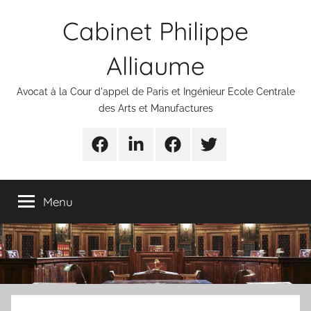
Aller
Cabinet Philippe
au
contenu
Alliaume
Avocat à la Cour d'appel de Paris et Ingénieur Ecole Centrale
des Arts et Manufactures
Urgences
Linkedin
Facebook
Twitter
avocats
Menu