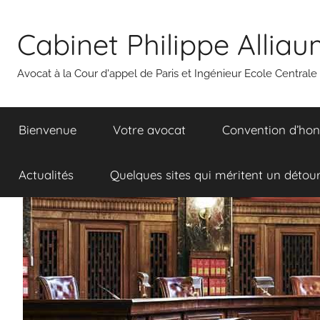
Aller
au
Cabinet Philippe Allia
contenu
Avocat à la Cour d'appel de Paris et Ingénieur Ecole Centrale
Bienvenue
Votre avocat
Convention d’hon
Actualités
Quelques sites qui méritent un détou