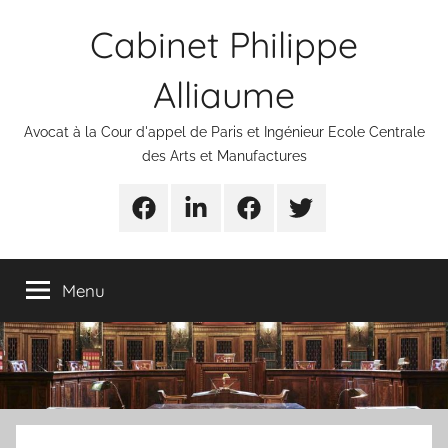
Aller
Cabinet Philippe
au
contenu
Alliaume
Avocat à la Cour d'appel de Paris et Ingénieur Ecole Centrale
des Arts et Manufactures
Urgences
Linkedin
Facebook
Twitter
avocats
Menu