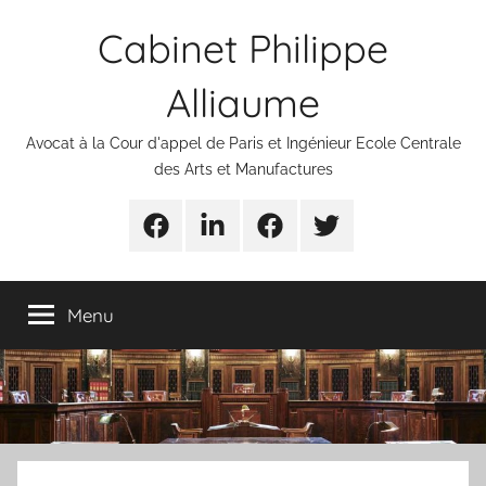
Aller
Cabinet Philippe
au
contenu
Alliaume
Avocat à la Cour d'appel de Paris et Ingénieur Ecole Centrale
des Arts et Manufactures
Urgences
Linkedin
Facebook
Twitter
avocats
Menu