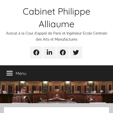
Aller
Cabinet Philippe
au
contenu
Alliaume
Avocat à la Cour d'appel de Paris et Ingénieur Ecole Centrale
des Arts et Manufactures
Urgences
Linkedin
Facebook
Twitter
avocats
Menu