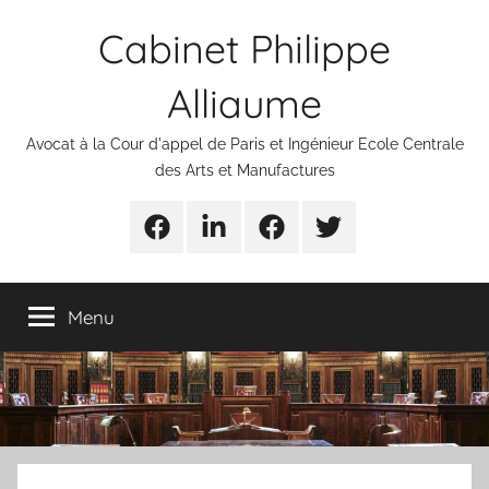
Aller
Cabinet Philippe
au
contenu
Alliaume
Avocat à la Cour d'appel de Paris et Ingénieur Ecole Centrale
des Arts et Manufactures
Urgences
Linkedin
Facebook
Twitter
avocats
Menu