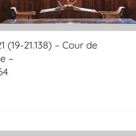
1 (19-21.138) – Cour de
e –
64