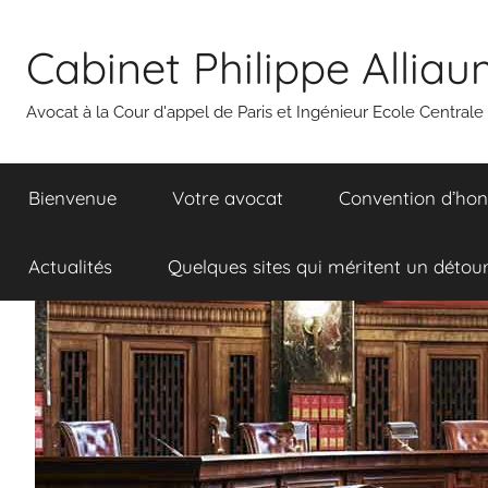
Aller
au
Cabinet Philippe Allia
contenu
Avocat à la Cour d'appel de Paris et Ingénieur Ecole Centrale
Bienvenue
Votre avocat
Convention d’hon
Actualités
Quelques sites qui méritent un détou