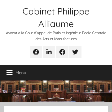
Aller
Cabinet Philippe
au
contenu
Alliaume
Avocat à la Cour d'appel de Paris et Ingénieur Ecole Centrale
des Arts et Manufactures
Urgences
Linkedin
Facebook
Twitter
avocats
Menu