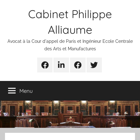
Aller
Cabinet Philippe
au
contenu
Alliaume
Avocat à la Cour d'appel de Paris et Ingénieur Ecole Centrale
des Arts et Manufactures
Urgences
Linkedin
Facebook
Twitter
avocats
Menu