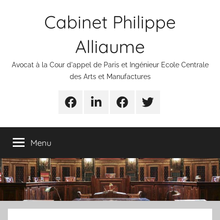
Aller
Cabinet Philippe
au
contenu
Alliaume
Avocat à la Cour d'appel de Paris et Ingénieur Ecole Centrale
des Arts et Manufactures
Urgences
Linkedin
Facebook
Twitter
avocats
Menu