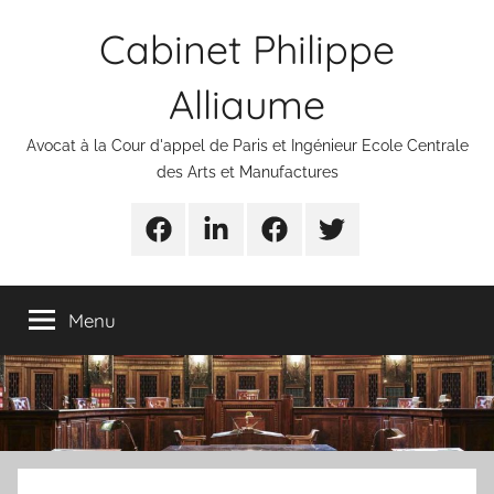
Aller
Cabinet Philippe
au
contenu
Alliaume
Avocat à la Cour d'appel de Paris et Ingénieur Ecole Centrale
des Arts et Manufactures
Urgences
Linkedin
Facebook
Twitter
avocats
Menu