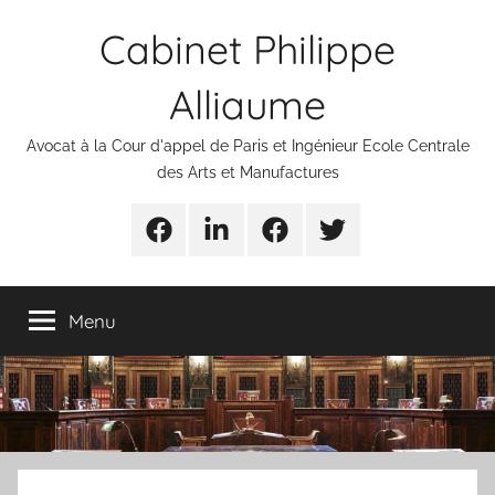
Aller
Cabinet Philippe
au
contenu
Alliaume
Avocat à la Cour d'appel de Paris et Ingénieur Ecole Centrale
des Arts et Manufactures
Urgences
Linkedin
Facebook
Twitter
avocats
Menu