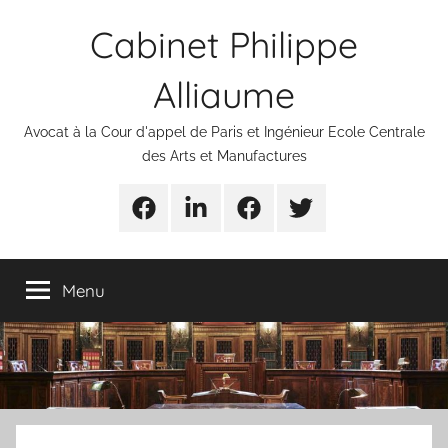
Aller
Cabinet Philippe
au
contenu
Alliaume
Avocat à la Cour d'appel de Paris et Ingénieur Ecole Centrale
des Arts et Manufactures
Urgences
Linkedin
Facebook
Twitter
avocats
Menu