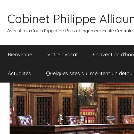
Aller
au
Cabinet Philippe Allia
contenu
Avocat à la Cour d'appel de Paris et Ingénieur Ecole Centrale
Bienvenue
Votre avocat
Convention d’hon
Actualités
Quelques sites qui méritent un détou