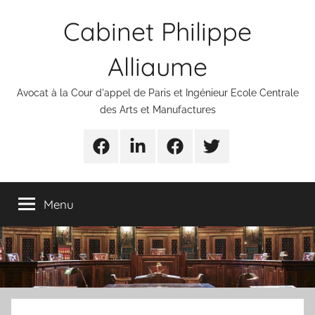
Aller
Cabinet Philippe
au
contenu
Alliaume
Avocat à la Cour d'appel de Paris et Ingénieur Ecole Centrale
des Arts et Manufactures
Urgences
Linkedin
Facebook
Twitter
avocats
Menu