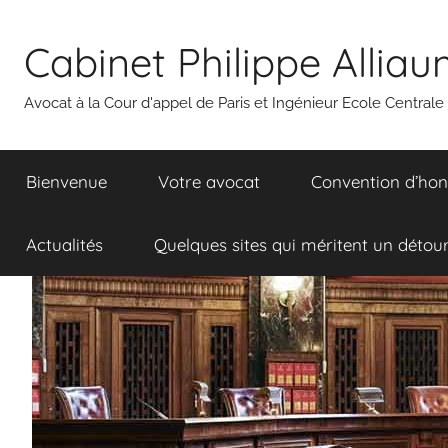
Aller
au
Cabinet Philippe Allia
contenu
Avocat à la Cour d'appel de Paris et Ingénieur Ecole Centrale
Bienvenue
Votre avocat
Convention d’hon
Actualités
Quelques sites qui méritent un détou