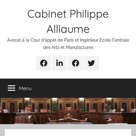
Aller
Cabinet Philippe
au
contenu
Alliaume
Avocat à la Cour d'appel de Paris et Ingénieur Ecole Centrale
des Arts et Manufactures
Urgences
Linkedin
Facebook
Twitter
avocats
Menu