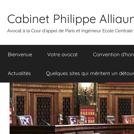
Aller
au
Cabinet Philippe Allia
contenu
Avocat à la Cour d'appel de Paris et Ingénieur Ecole Centrale
Bienvenue
Votre avocat
Convention d’hon
Actualités
Quelques sites qui méritent un détou