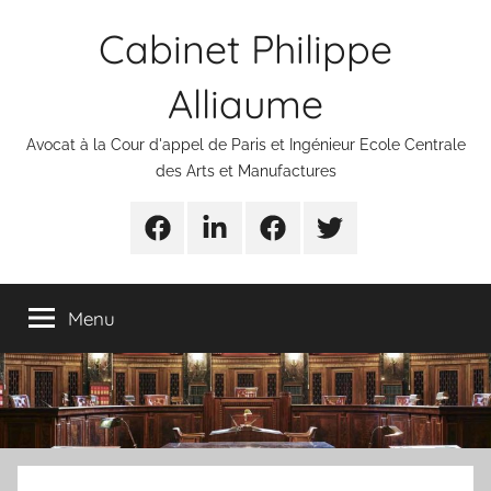
Aller
Cabinet Philippe
au
contenu
Alliaume
Avocat à la Cour d'appel de Paris et Ingénieur Ecole Centrale
des Arts et Manufactures
Urgences
Linkedin
Facebook
Twitter
avocats
Menu