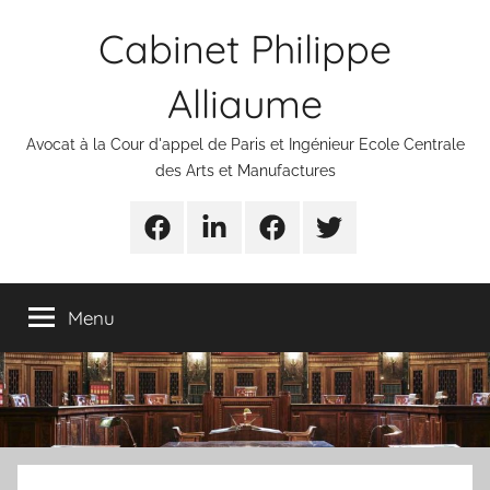
Aller
Cabinet Philippe
au
contenu
Alliaume
Avocat à la Cour d'appel de Paris et Ingénieur Ecole Centrale
des Arts et Manufactures
Urgences
Linkedin
Facebook
Twitter
avocats
Menu