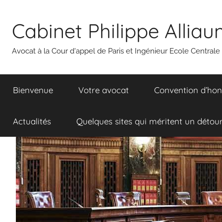
Aller
au
Cabinet Philippe Allia
contenu
Avocat à la Cour d'appel de Paris et Ingénieur Ecole Centrale
Bienvenue
Votre avocat
Convention d’hon
Actualités
Quelques sites qui méritent un détou