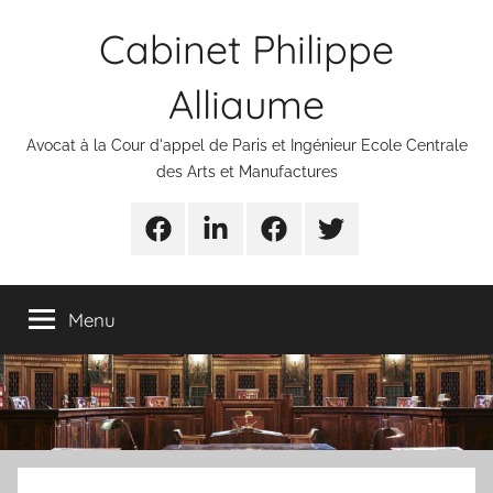
Aller
Cabinet Philippe
au
contenu
Alliaume
Avocat à la Cour d'appel de Paris et Ingénieur Ecole Centrale
des Arts et Manufactures
Urgences
Linkedin
Facebook
Twitter
avocats
Menu