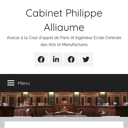
Aller
Cabinet Philippe
au
contenu
Alliaume
Avocat à la Cour d'appel de Paris et Ingénieur Ecole Centrale
des Arts et Manufactures
Urgences
Linkedin
Facebook
Twitter
avocats
Menu