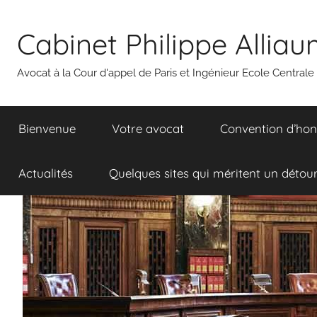
Aller
au
Cabinet Philippe Allia
contenu
Avocat à la Cour d'appel de Paris et Ingénieur Ecole Centrale
Bienvenue
Votre avocat
Convention d’hon
Actualités
Quelques sites qui méritent un détou