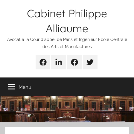
Aller
Cabinet Philippe
au
contenu
Alliaume
Avocat à la Cour d'appel de Paris et Ingénieur Ecole Centrale
des Arts et Manufactures
Urgences
Linkedin
Facebook
Twitter
avocats
Menu