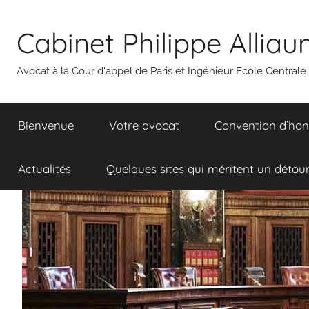
Aller
au
Cabinet Philippe Allia
contenu
Avocat à la Cour d'appel de Paris et Ingénieur Ecole Centrale
Bienvenue
Votre avocat
Convention d’hon
Actualités
Quelques sites qui méritent un détou