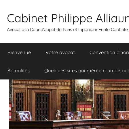
Aller
au
Cabinet Philippe Allia
contenu
Avocat à la Cour d'appel de Paris et Ingénieur Ecole Centrale
Bienvenue
Votre avocat
Convention d’hon
Actualités
Quelques sites qui méritent un détou