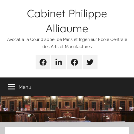
Aller
Cabinet Philippe
au
contenu
Alliaume
Avocat à la Cour d'appel de Paris et Ingénieur Ecole Centrale
des Arts et Manufactures
Urgences
Linkedin
Facebook
Twitter
avocats
Menu