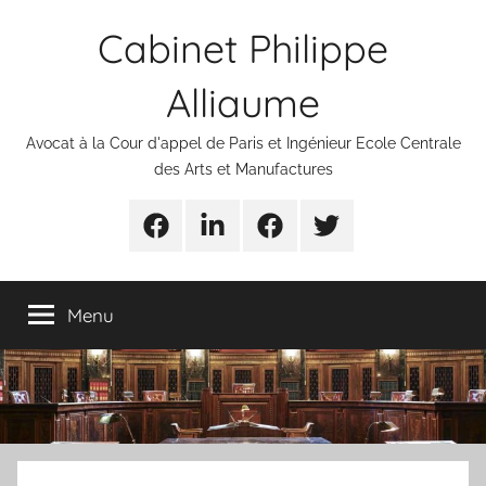
Aller
Cabinet Philippe
au
contenu
Alliaume
Avocat à la Cour d'appel de Paris et Ingénieur Ecole Centrale
des Arts et Manufactures
Urgences
Linkedin
Facebook
Twitter
avocats
Menu