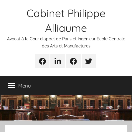
Aller
Cabinet Philippe
au
contenu
Alliaume
Avocat à la Cour d'appel de Paris et Ingénieur Ecole Centrale
des Arts et Manufactures
Urgences
Linkedin
Facebook
Twitter
avocats
Menu