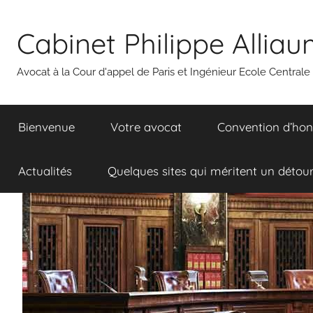
Aller
au
Cabinet Philippe Allia
contenu
Avocat à la Cour d'appel de Paris et Ingénieur Ecole Centrale
Bienvenue
Votre avocat
Convention d’hon
Actualités
Quelques sites qui méritent un détou