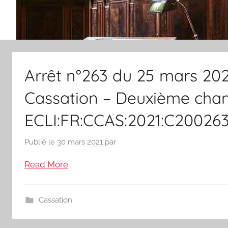
Arrêt n°263 du 25 mars 202
Cassation – Deuxième chamb
ECLI:FR:CCAS:2021:C20026
Publié le
30 mars 2021
par
Read More
Cassation