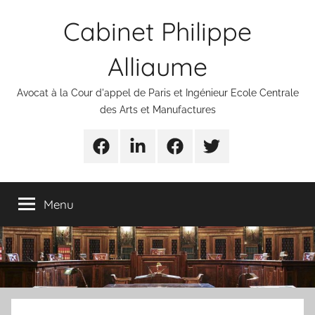
Aller
Cabinet Philippe
au
contenu
Alliaume
Avocat à la Cour d'appel de Paris et Ingénieur Ecole Centrale
des Arts et Manufactures
Urgences
Linkedin
Facebook
Twitter
avocats
Menu