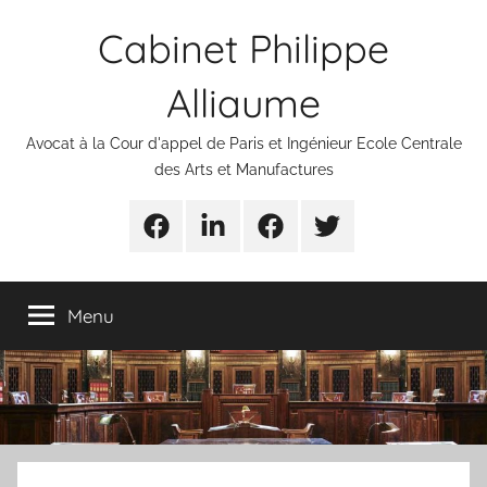
Aller
Cabinet Philippe
au
contenu
Alliaume
Avocat à la Cour d'appel de Paris et Ingénieur Ecole Centrale
des Arts et Manufactures
Urgences
Linkedin
Facebook
Twitter
avocats
Menu