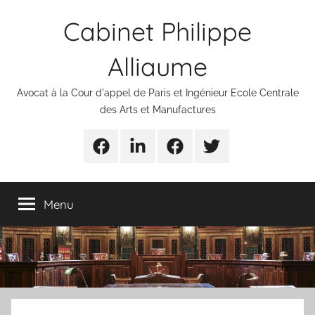
Aller
Cabinet Philippe
au
contenu
Alliaume
Avocat à la Cour d'appel de Paris et Ingénieur Ecole Centrale
des Arts et Manufactures
Urgences
Linkedin
Facebook
Twitter
avocats
Menu