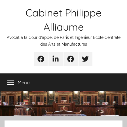
Aller
Cabinet Philippe
au
contenu
Alliaume
Avocat à la Cour d'appel de Paris et Ingénieur Ecole Centrale
des Arts et Manufactures
Urgences
Linkedin
Facebook
Twitter
avocats
Menu