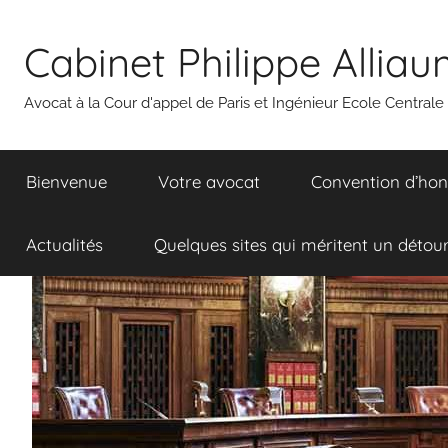
Aller
au
Cabinet Philippe Allia
contenu
Avocat à la Cour d'appel de Paris et Ingénieur Ecole Centrale
Bienvenue
Votre avocat
Convention d’hon
Actualités
Quelques sites qui méritent un détou