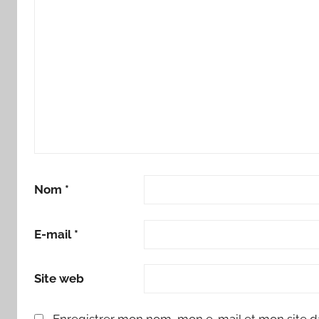
Nom
*
E-mail
*
Site web
Enregistrer mon nom, mon e-mail et mon site d