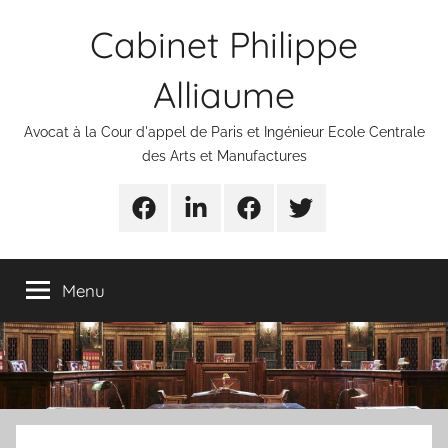
Aller
Cabinet Philippe
au
contenu
Alliaume
Avocat à la Cour d'appel de Paris et Ingénieur Ecole Centrale
des Arts et Manufactures
Urgences
Linkedin
Facebook
Twitter
avocats
Menu