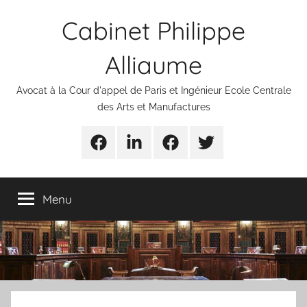
Aller
Cabinet Philippe
au
contenu
Alliaume
Avocat à la Cour d'appel de Paris et Ingénieur Ecole Centrale
des Arts et Manufactures
Urgences
Linkedin
Facebook
Twitter
avocats
Menu