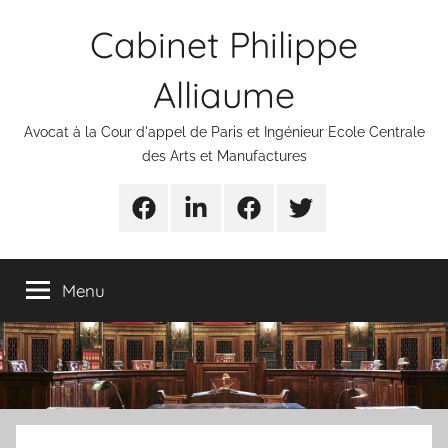
Aller
Cabinet Philippe
au
contenu
Alliaume
Avocat à la Cour d'appel de Paris et Ingénieur Ecole Centrale
des Arts et Manufactures
Urgences
Linkedin
Facebook
Twitter
avocats
Menu