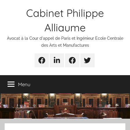
Aller
Cabinet Philippe
au
contenu
Alliaume
Avocat à la Cour d'appel de Paris et Ingénieur Ecole Centrale
des Arts et Manufactures
Urgences
Linkedin
Facebook
Twitter
avocats
Menu