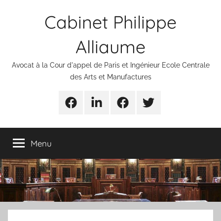
Aller
Cabinet Philippe
au
contenu
Alliaume
Avocat à la Cour d'appel de Paris et Ingénieur Ecole Centrale
des Arts et Manufactures
Urgences
Linkedin
Facebook
Twitter
avocats
Menu