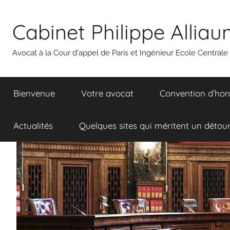
Aller
au
Cabinet Philippe Allia
contenu
Avocat à la Cour d'appel de Paris et Ingénieur Ecole Centrale
Bienvenue
Votre avocat
Convention d’hon
Actualités
Quelques sites qui méritent un détou