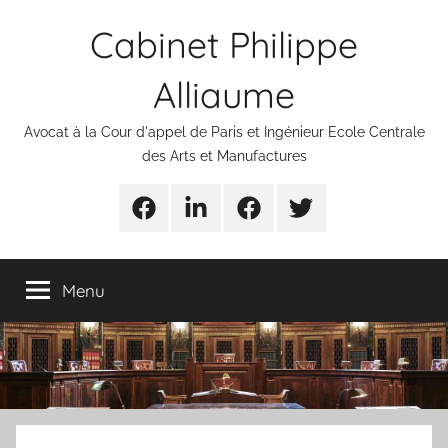
Aller
Cabinet Philippe
au
contenu
Alliaume
Avocat à la Cour d'appel de Paris et Ingénieur Ecole Centrale
des Arts et Manufactures
Urgences
Linkedin
Facebook
Twitter
avocats
Menu