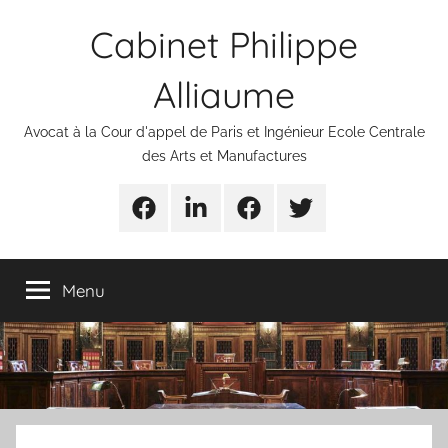
Aller
Cabinet Philippe
au
contenu
Alliaume
Avocat à la Cour d'appel de Paris et Ingénieur Ecole Centrale
des Arts et Manufactures
Urgences
Linkedin
Facebook
Twitter
avocats
Menu