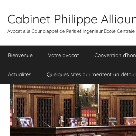
Aller
au
Cabinet Philippe Allia
contenu
Avocat à la Cour d'appel de Paris et Ingénieur Ecole Centrale
Bienvenue
Votre avocat
Convention d’hon
Actualités
Quelques sites qui méritent un détou