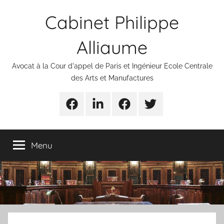
Aller
Cabinet Philippe
au
contenu
Alliaume
Avocat à la Cour d'appel de Paris et Ingénieur Ecole Centrale
des Arts et Manufactures
Urgences
Linkedin
Facebook
Twitter
avocats
Menu