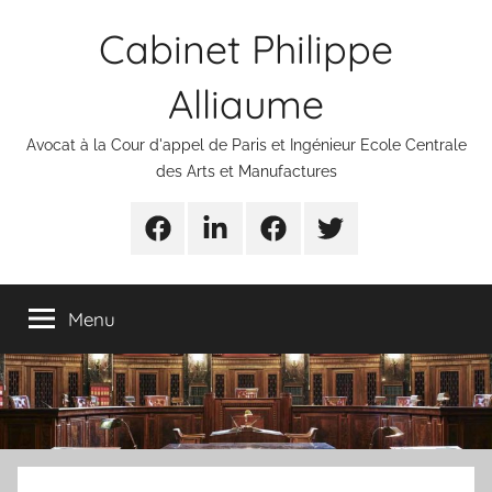
Aller
Cabinet Philippe
au
contenu
Alliaume
Avocat à la Cour d'appel de Paris et Ingénieur Ecole Centrale
des Arts et Manufactures
Urgences
Linkedin
Facebook
Twitter
avocats
Menu